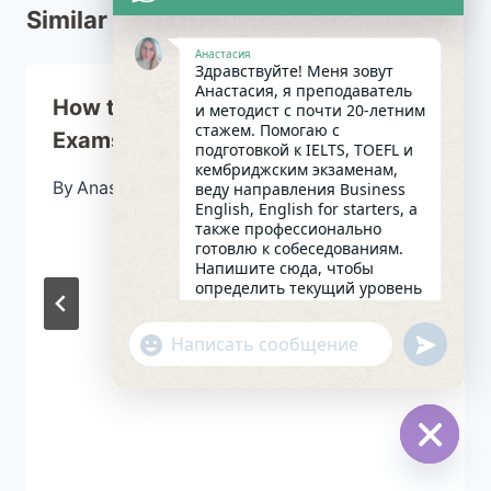
Similar Posts
Анастасия
Здравствуйте! Меня зовут
Анастасия, я преподаватель
How to replace I in International
и методист с почти 20-летним
стажем. Помогаю с
Exams
подготовкой к IELTS, TOEFL и
кембриджским экзаменам,
By
Anastasival
27/02/2026
веду направления Business
English, English for starters, а
также профессионально
готовлю к собеседованиям.
Напишите сюда, чтобы
определить текущий уровень
английского и составить
индивидуальный план
undefin
"+chaty_settings.lang.emoji_picker+"
занятий. Какова главная цель
WhatsApp
в изучении языка на
сегодняшний день?
Message
15:01
Hide