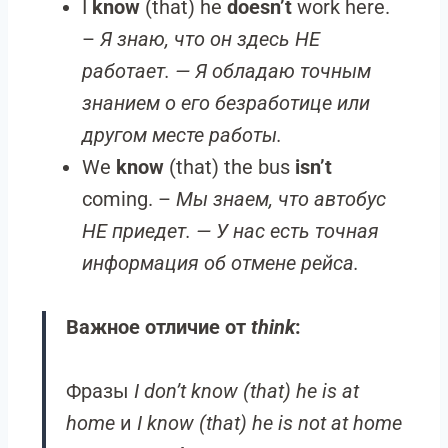
I
know
(that) he
doesn’t
work here.
–
Я знаю, что он здесь НЕ
работает. — Я обладаю точным
знанием о его безработице или
другом месте работы.
We
know
(that) the bus
isn’t
coming. –
Мы знаем, что автобус
НЕ приедет. — У нас есть точная
информация об отмене рейса.
Важное отличие от
think
:
Фразы
I don’t know (that) he is at
home
и
I know (that) he is not at home