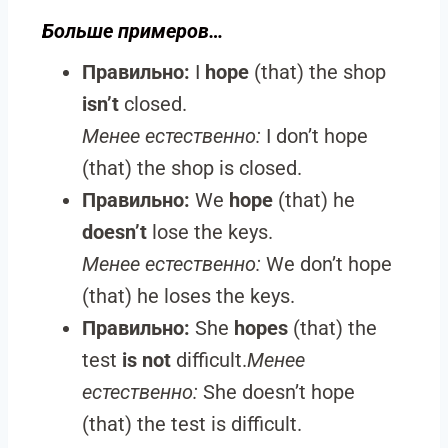
Больше примеров…
Правильно:
I
hope
(that) the shop
isn’t
closed.
Менее естественно:
I don’t hope
(that) the shop is closed.
Правильно:
We
hope
(that) he
doesn’t
lose the keys.
Менее естественно:
We don’t hope
(that) he loses the keys.
Правильно:
She
hopes
(that) the
test
is not
difficult.
Менее
естественно:
She doesn’t hope
(that) the test is difficult.