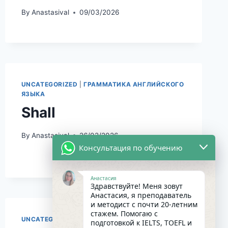
By
Anastasival
09/03/2026
UNCATEGORIZED
|
ГРАММАТИКА АНГЛИЙСКОГО
ЯЗЫКА
Shall
By
Anastasival
26/02/2026
Консультация по обучению
Анастасия
Здравствуйте! Меня зовут
Анастасия, я преподаватель
и методист с почти 20-летним
стажем. Помогаю с
UNCATEGORIZED
подготовкой к IELTS, TOEFL и