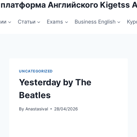
 платформа Английского Kigetss 
нии
Статьи
Exams
Business English
Кур
UNCATEGORIZED
Yesterday by The
Beatles
By
Anastasival
28/04/2026