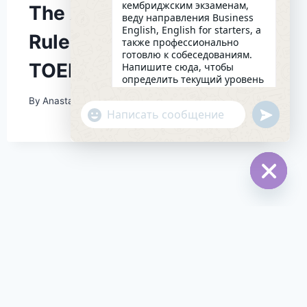
кембриджским экзаменам,
The Article: Essential
веду направления Business
English, English for starters, а
Rules for IELTS and
также профессионально
готовлю к собеседованиям.
TOEFL
Напишите сюда, чтобы
определить текущий уровень
английского и составить
By
Anastasival
23/02/2026
индивидуальный план
undefin
"+chaty_settings.lang.emoji_picker+"
занятий. Какова главная цель
WhatsApp
в изучении языка на
Message
сегодняшний день?
01:43
Hide
chaty
зыка |