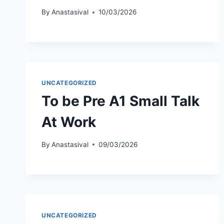
By
Anastasival
10/03/2026
UNCATEGORIZED
To be Pre A1 Small Talk
At Work
By
Anastasival
09/03/2026
UNCATEGORIZED