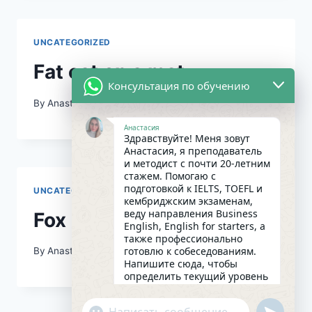
UNCATEGORIZED
Fat cat on a mat
Консультация по обучению
By
Anastasival
20/09/2024
Анастасия
Здравствуйте! Меня зовут
Анастасия, я преподаватель
и методист с почти 20-летним
стажем. Помогаю с
подготовкой к IELTS, TOEFL и
UNCATEGORIZED
кембриджским экзаменам,
веду направления Business
Fox on a box
English, English for starters, а
также профессионально
готовлю к собеседованиям.
By
Anastasival
20/09/2024
Напишите сюда, чтобы
определить текущий уровень
английского и составить
индивидуальный план
undefin