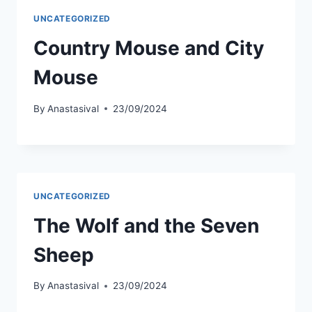
UNCATEGORIZED
Country Mouse and City
Mouse
By
Anastasival
23/09/2024
UNCATEGORIZED
The Wolf and the Seven
Sheep
By
Anastasival
23/09/2024