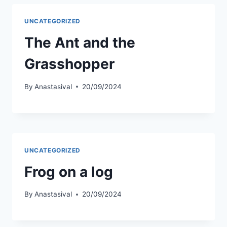
UNCATEGORIZED
The Ant and the
Grasshopper
By
Anastasival
20/09/2024
UNCATEGORIZED
Frog on a log
By
Anastasival
20/09/2024