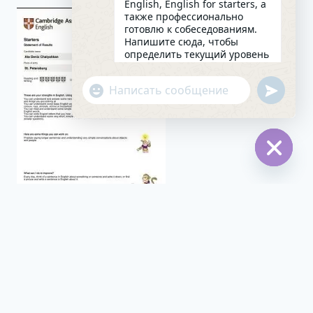
English, English for starters, а
также профессионально
готовлю к собеседованиям.
Напишите сюда, чтобы
определить текущий уровень
английского и составить
индивидуальный план
undefin
"+chaty_settings.lang.emoji_picker+"
занятий. Какова главная цель
WhatsApp
в изучении языка на
сегодняшний день?
Message
12:15
Hide
chaty