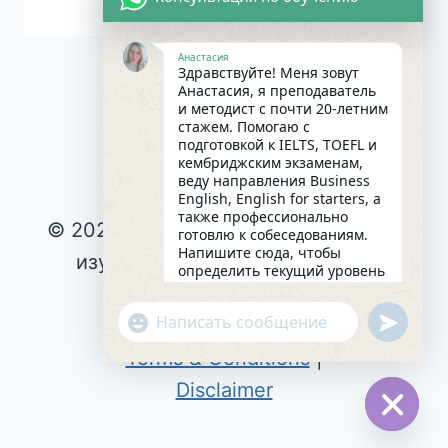
Анастасия
Здравствуйте! Меня зовут
Анастасия, я преподаватель
и методист с почти 20-летним
стажем. Помогаю с
подготовкой к IELTS, TOEFL и
кембриджским экзаменам,
веду направления Business
English, English for starters, а
также профессионально
© 2026 Интересное и эффективное
готовлю к собеседованиям.
Напишите сюда, чтобы
изучение английского языка |
определить текущий уровень
английского и составить
Privacy Policy
|
индивидуальный план
undefin
"+chaty_settings.lang.emoji_picker+"
Cookie Policy
|
занятий. Какова главная цель
WhatsApp
в изучении языка на
Terms & Conditions
|
сегодняшний день?
Message
04:40
Disclaimer
Hide