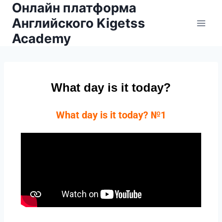
Онлайн платформа
Английского Kigetss
Academy
What day is it today?
What day is it today? №1