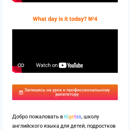
What day is it today? №4
Запишись на урок к профессиональному
репетитору
Добро пожаловать в
Ki
ge
t
ss
, школу
английского языка для детей, подростков