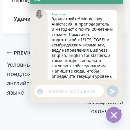
Анастасией Валяевой
с преподавателем
.
Анастасия
Удачи в изучении английского языка!
Здравствуйте! Меня зовут
Анастасия, я преподаватель
и методист с почти 20-летним
стажем. Помогаю с
подготовкой к IELTS, TOEFL и
кембриджским экзаменам,
веду направления Business
PREVIOUS
NEXT
English, English for starters, а
также профессионально
Условные
Формулы всех
готовлю к собеседованиям.
Напишите сюда, чтобы
предложения в
времен в
определить текущий уровень
английского и составить
английском
английском
индивидуальный план
undefin
"+chaty_settings.lang.emoji_picker+"
занятий. Какова главная цель
языке
языке,
WhatsApp
в изучении языка на
помощники и
сегодняшний день?
Message
14:09
окончания.
Hide