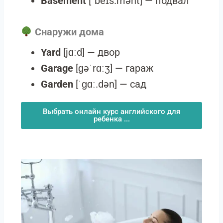
Basement
[ˈbeɪs.mənt] — подвал
Снаружи дома
Yard
[jɑːd] — двор
Garage
[ɡəˈrɑːʒ] — гараж
Garden
[ˈɡɑː.dən] — сад
Выбрать онлайн курс английского для
ребенка ...