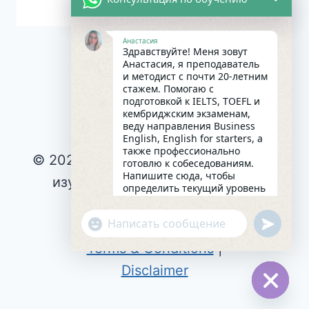
Анастасия
Здравствуйте! Меня зовут
Анастасия, я преподаватель
и методист с почти 20-летним
стажем. Помогаю с
подготовкой к IELTS, TOEFL и
кембриджским экзаменам,
веду направления Business
English, English for starters, а
также профессионально
© 2026 Интересное и эффективное
готовлю к собеседованиям.
Напишите сюда, чтобы
изучение английского языка |
определить текущий уровень
английского и составить
Privacy Policy
|
индивидуальный план
undefin
"+chaty_settings.lang.emoji_picker+"
Cookie Policy
|
занятий. Какова главная цель
WhatsApp
в изучении языка на
Terms & Conditions
|
сегодняшний день?
Message
12:15
Disclaimer
Hide