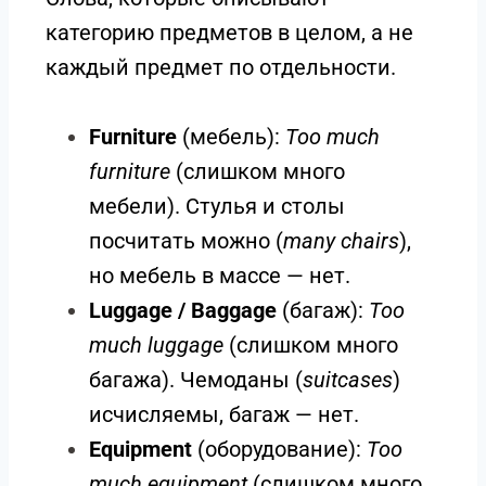
категорию предметов в целом, а не
каждый предмет по отдельности.
Furniture
(мебель):
Too much
furniture
(слишком много
мебели). Стулья и столы
посчитать можно (
many chairs
),
но мебель в массе — нет.
Luggage / Baggage
(багаж):
Too
much luggage
(слишком много
багажа). Чемоданы (
suitcases
)
исчисляемы, багаж — нет.
Equipment
(оборудование):
Too
much equipment
(слишком много