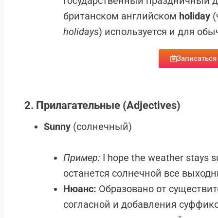
государственный праздничный де
британском английском
holiday
(
holidays
) используется и для обы
Записаться
2. Прилагательные (Adjectives)
Sunny
(солнечный)
Пример:
I hope the weather stays 
останется солнечной все выходн
Нюанс:
Образовано от существи
согласной и добавления суффик