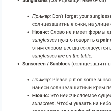
Sunglasses
(солнцезащитные очки)
Пример:
Don’t forget your sunglasse
солнцезащитные очки, на улице 
Нюанс:
Слово не имеет формы ед
sunglasses
нужно говорить
a pair
этим словом всегда согласуется
sunglasses
are
on the table.
Sunscreen / Sunblock
(солнцезащитны
Пример:
Please put on some sunscr
нанеси солнцезащитный крем п
Нюанс:
Это неисчисляемое сущес
sunscreen
. Чтобы указать на неб