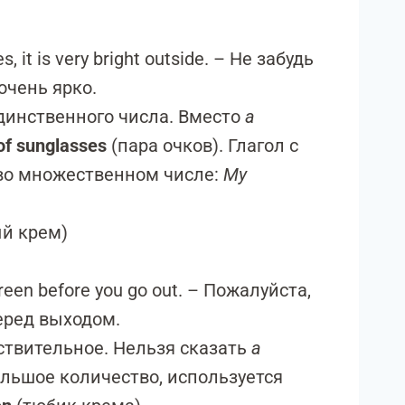
s, it is very bright outside. – Не забудь
очень ярко.
инственного числа. Вместо
a
 of sunglasses
(пара очков). Глагол с
 во множественном числе:
My
й крем)
een before you go out. – Пожалуйста,
еред выходом.
твительное. Нельзя сказать
a
ольшое количество, используется