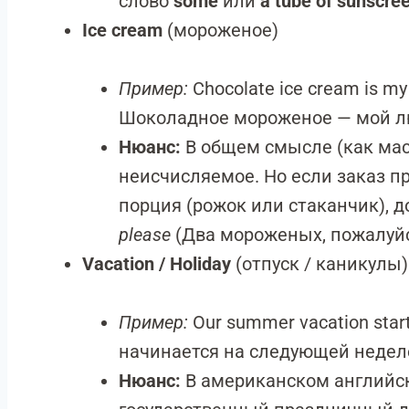
слово
some
или
a tube of sunscre
Ice cream
(мороженое)
Пример:
Chocolate ice cream is my
Шоколадное мороженое — мой л
Нюанс:
В общем смысле (как мас
неисчисляемое. Но если заказ п
порция (рожок или стаканчик), д
please
(Два мороженых, пожалуйс
Vacation / Holiday
(отпуск / каникулы)
Пример:
Our summer vacation star
начинается на следующей недел
Нюанс:
В американском англий