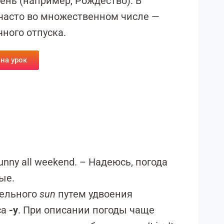
нь (например, Рождество). В
часто во множественном числе —
чного отпуска.
 на урок
sunny all weekend. – Надеюсь, погода
ые.
тельного
sun
путем удвоения
са
-y
. При описании погоды чаще