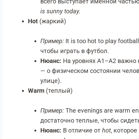
всего выступает именной частью
is sunny today.
Hot
(жаркий)
Пример:
It is too hot to play foot
чтобы играть в футбол.
Нюанс:
На уровнях A1–A2 важно 
— о физическом состоянии чело
улице).
Warm
(теплый)
Пример:
The evenings are warm eno
достаточно теплые, чтобы сидеть
Нюанс:
В отличие от
hot
, которо