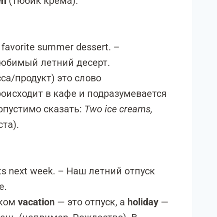
en
(тюбик крема).
 favorite summer dessert. –
юбимый летний десерт.
са/продукт) это слово
роисходит в кафе и подразумевается
опустимо сказать:
Two ice creams,
та).
ts next week. – Наш летний отпуск
е.
ском
vacation
— это отпуск, а
holiday
—