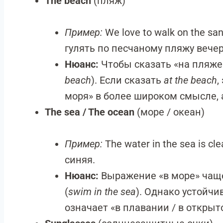
The beach
(пляж)
Пример:
We love to walk on the sa
гулять по песчаному пляжу вече
Нюанс:
Чтобы сказать «на пляже
beach
). Если сказать
at the beach
,
моря» в более широком смысле, а
The sea / The ocean
(море / океан)
Пример:
The water in the sea is cl
синяя.
Нюанс:
Выражение «в море» чаще
(
swim in the sea
). Однако устойч
означает «в плавании / в открыт