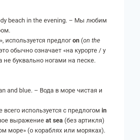
ndy beach in the evening. – Мы любим
ром.
», используется предлог
on
(
on the
 это обычно означает «на курорте / у
 не буквально ногами на песке.
ean and blue. – Вода в море чистая и
 всего используется с предлогом
in
ивое выражение
at sea
(без артикля)
ом море» (о кораблях или моряках).