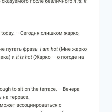
 сказуемого после безличного
It is
:
It
ball today. – Сегодня слишком жарко,
не путать фразы
I am hot
(Мне жарко
века) и
It is hot
(Жарко — о погоде на
ugh to sit on the terrace. – Вечера
 на террасе.
е может ассоциироваться с