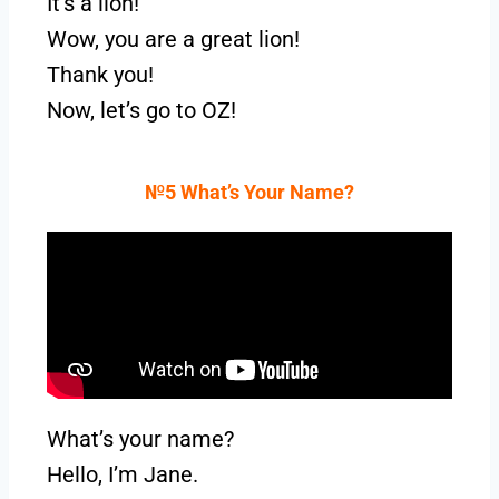
It’s a lion!
Wow, you are a great lion!
Thank you!
Now, let’s go to OZ!
№5 What’s Your Name?
What’s your name?
Hello, I’m Jane.