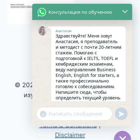
Консультация по обучению
Анастасия
Здравствуйте! Меня зовут
Анастасия, я преподаватель
и методист с почти 20-летним
стажем. Помогаю с
подготовкой к IELTS, TOEFL и
кембриджским экзаменам,
веду направления Business
English, English for starters, а
также профессионально
© 2026 Интересное и эффективное
готовлю к собеседованиям.
Напишите сюда, чтобы
изучение английского языка |
определить текущий уровень
английского и составить
Privacy Policy
|
индивидуальный план
undefin
"+chaty_settings.lang.emoji_picker+"
Cookie Policy
|
занятий. Какова главная цель
WhatsApp
в изучении языка на
Terms & Conditions
|
сегодняшний день?
Message
12:41
Disclaimer