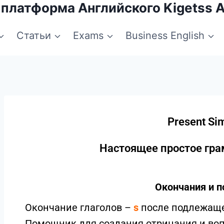
 платформа Английского Kigetss 
Статьи
Exams
Business English
Present Si
Настоящее простое гр
Окончания и 
Окончание глаголов –
s
после подлежаще
Помощник для создания отрицания и во