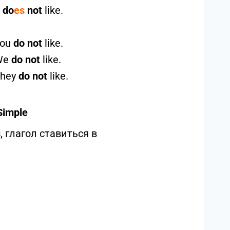
t
do
es
not
like.
You
do not
like.
We
do not
like.
hey
do not
like.
Simple
s
, глагол ставиться в