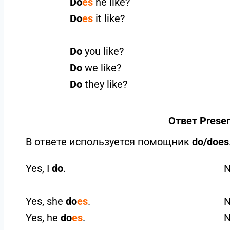
Do
es
he like?
Do
es
it like?
Do
you like?
Do
we like?
Do
they like?
Ответ Presen
В ответе используется помощник
do/does
Yes, I
do
.
N
Yes, she
do
es
.
N
Yes, he
do
es
.
N