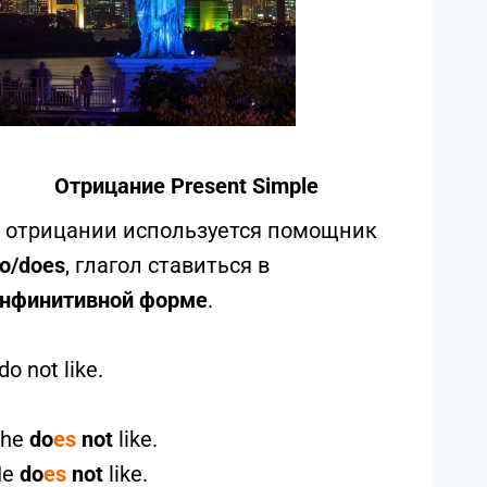
Отрицание Present Simple
 отрицании используется помощник
o/does
, глагол ставиться в
нфинитивной форме
.
 do not like.
She
do
es
not
like.
He
do
es
not
like.