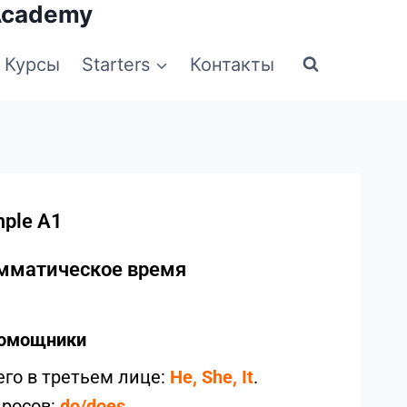
Academy
Курсы
Starters
Контакты
mple A1
амматическое время
помощники
го в третьем лице:
He, She, It
.
просов:
do/does
.