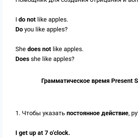
I
do not
like apples.
Do
you like apples?
She
does not
like apples.
Does
she like apples?
Грамматическое время Present Si
1. Чтобы указать
постоянное действие
, р
I get up at 7 o’clock.