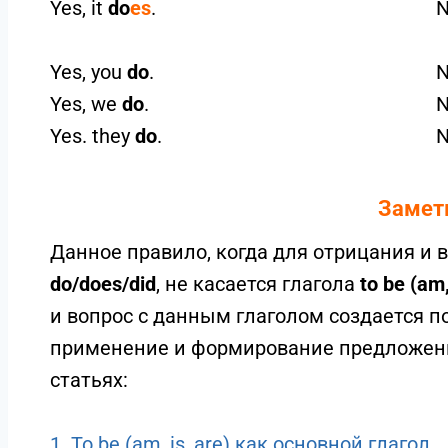
Yes, it
do
es
.
N
Yes, you
do
.
N
Yes, we
do
.
N
Yes. they
do
.
N
Замет
Данное правило, когда для отрицания и
do/does/did
, не касается глагола
to be (am, 
и вопрос с данным глаголом создается по
применение и формирование предложени
статьях:
1.
To be (am, is, are) как основной глагол