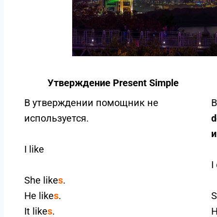
Утверждение Present Simple
В утверждении помощник не
В
используется.
d
и
I like
I
She like
s
.
He like
s
.
It like
s
.