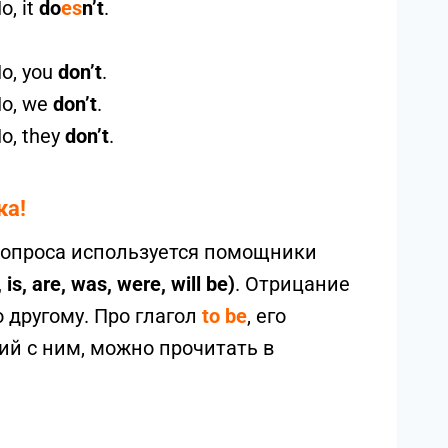
o, it
do
es
n’t
.
o, you
don’t
.
o, we
don’t
.
o, they
don’t
.
ка!
 вопроса используется помощники
is, are, was, were, will be)
. Отрицание
 другому. Про глагол
to be
, его
й с ним, можно прочитать в