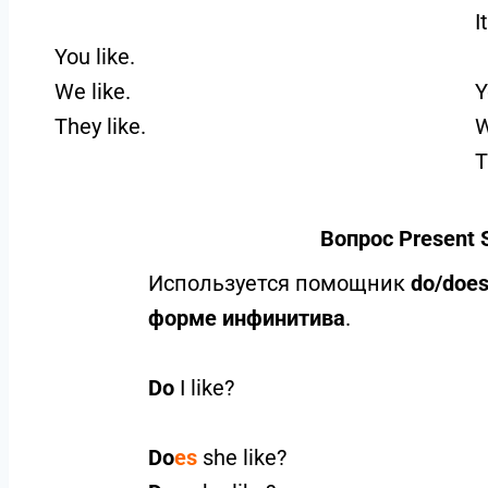
I
You like.
We like.
They like.
T
Вопрос Present 
Используется помощник
do/doe
форме инфинитива
.
Do
I like?
Do
es
she like?