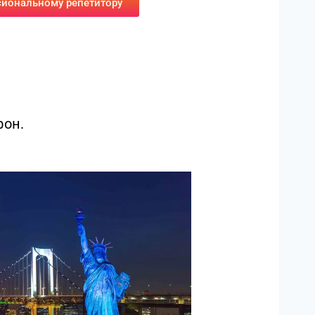
сиональному репетитору
фон.