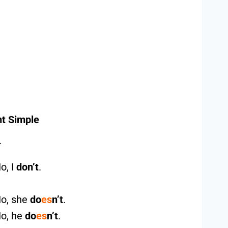
t Simple
.
o, I
don’t
.
o, she
do
es
n’t
.
o, he
do
es
n’t
.