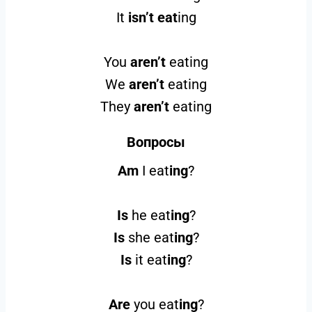
It
isn’t eat
ing
You
aren’t
eating
We
aren’t
eating
They
aren’t
eating
Вопросы
Am
I eat
ing
?
Is
he eat
ing
?
Is
she eat
ing
?
Is
it eat
ing
?
Are
you eat
ing
?