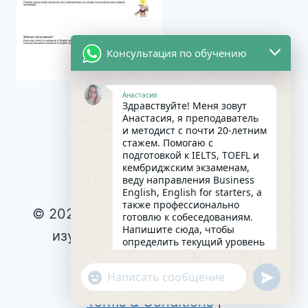
Консультация по обучению
Анастасия
Здравствуйте! Меня зовут
Анастасия, я преподаватель
и методист с почти 20-летним
стажем. Помогаю с
подготовкой к IELTS, TOEFL и
кембриджским экзаменам,
веду направления Business
English, English for starters, а
также профессионально
© 2026 Интересное и эффективное
готовлю к собеседованиям.
Напишите сюда, чтобы
изучение английского языка |
определить текущий уровень
английского и составить
Privacy Policy
|
индивидуальный план
undefin
"+chaty_settings.lang.emoji_picker+"
Cookie Policy
|
занятий. Какова главная цель
WhatsApp
в изучении языка на
Terms & Conditions
|
сегодняшний день?