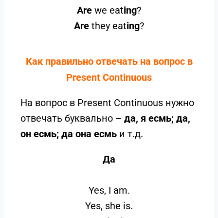
Are
we eat
ing
?
Are
they eat
ing
?
Как правильно отвечать на вопрос в
Present Continuous
На вопрос в Present Continuous нужно
отвечать буквально –
да, я есмь; да,
он есмь; да она есмь
и т.д.
Да
Yes, I am.
Yes, she is.