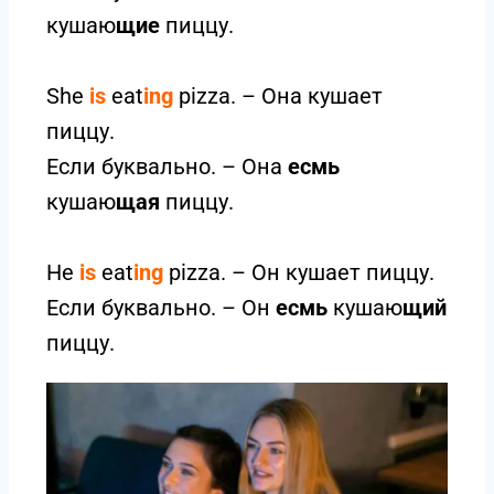
кушаю
щие
пиццу.
She
is
eat
ing
pizza. – Она кушает
пиццу.
Если буквально. – Она
есмь
кушаю
щая
пиццу.
He
is
eat
ing
pizza. – Он кушает пиццу.
Если буквально. – Он
есмь
кушаю
щий
пиццу.