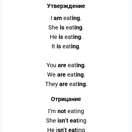
Утверждение
I
am
eat
ing
.
She
is
eat
ing
.
He
is
eat
ing
.
It
is
eat
ing
.
You
are
eat
ing
.
We
are
eat
ing
.
They
are
eat
ing
.
Отрицание
I’m
not
eating
She
isn’t eat
ing
He i
sn’t eat
ing