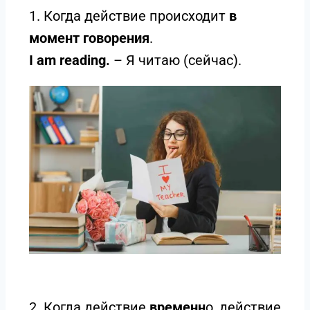
1. Когда действие происходит
в
момент говорения
.
I am reading.
– Я читаю (сейчас).
2. Когда действие
временн
о, действие