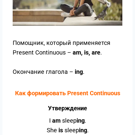
Помощник, который применяется
Present Continuous –
am, is, are
.
Окончание глагола –
ing
.
Как формировать Present Continuous
Утверждение
I
am
sleep
ing
.
She
is
sleep
ing
.