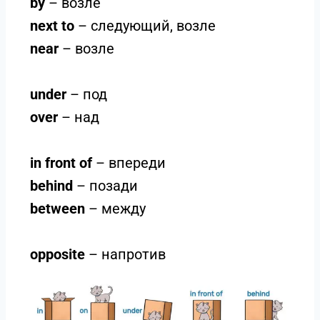
by
– возле
next to
– следующий, возле
near
– возле
under
– под
over
– над
in front of
– впереди
behind
– позади
between
– между
opposite
– напротив