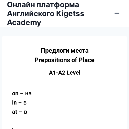
Онлайн платформа
Английского Kigetss
Academy
Предлоги места
Prepositions of Place
A1-A2 Level
on
– на
in
– в
at
– в