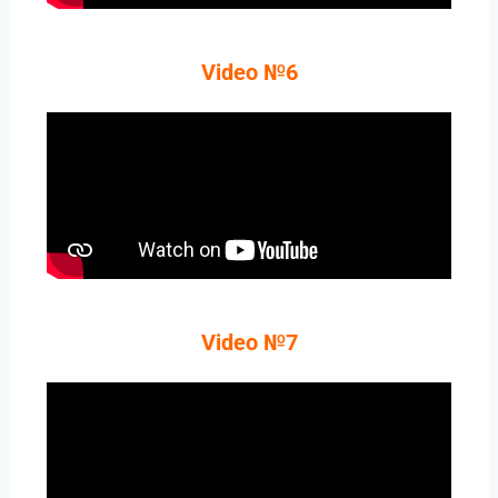
Video №6
Video №7