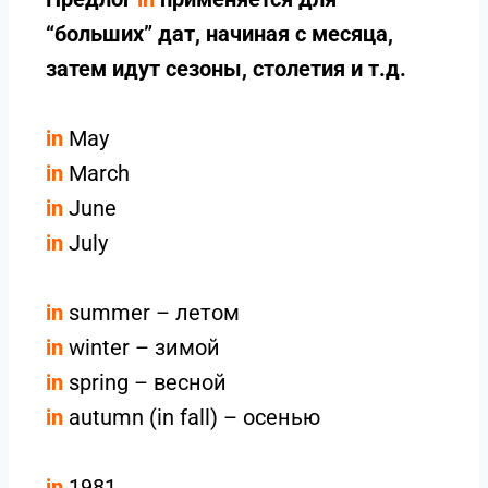
“больших” дат, начиная с месяца,
затем идут сезоны, столетия и т.д.
in
May
in
March
in
June
in
July
in
summer – летом
in
winter – зимой
in
spring – весной
in
autumn (in fall) – осенью
in
1981