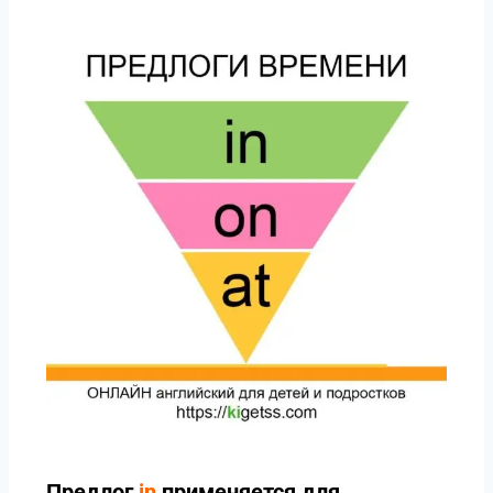
Предлог
in
применяется для