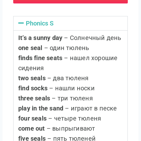
Phonics S
It’s a sunny day
– Солнечный день
one seal
– один тюлень
finds fine seats
– нашел хорошие
сидения
two seals
– два тюленя
find socks
– нашли носки
three seals
– три тюленя
play in the sand
– играют в песке
four seals
– четыре тюленя
come out
– выпрыгивают
five seals
– пять тюленей