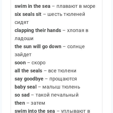
swim in the sea
– плавают в море
six seals sit
– шесть тюленей
сидят
clapping their hands
– хлопая в
ладоши
the sun will go down
– солнце
зайдет
soon
– скоро
all the seals
– все тюлени
say goodbye
– прощаются
baby seal
– малыш тюлень
so sad
– такой печальный
then
– затем
swim into the sea
– уплывают в