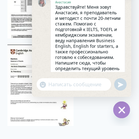
Анастасия
Здравствуйте! Меня зовут
Анастасия, я преподаватель
и методист с почти 20-летним
стажем. Помогаю с
подготовкой к IELTS, TOEFL и
кембриджским экзаменам,
веду направления Business
English, English for starters, а
также профессионально
готовлю к собеседованиям.
Напишите сюда, чтобы
определить текущий уровень
английского и составить
индивидуальный план
undefin
"+chaty_settings.lang.emoji_picker+"
занятий. Какова главная цель
WhatsApp
в изучении языка на
сегодняшний день?
Message
20:01
Hide
chaty