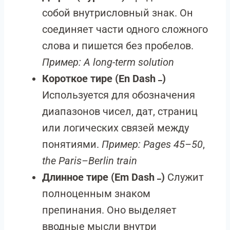
собой внутрисловный знак. Он
соединяет части одного сложного
слова и пишется без пробелов.
Пример:
A long-term solution
Короткое тире (En Dash
)
–
Используется для обозначения
диапазонов чисел, дат, страниц
или логических связей между
понятиями.
Пример:
Pages 45–50
,
the Paris–Berlin train
Длинное тире (Em Dash
)
Служит
—
полноценным знаком
препинания. Оно выделяет
вводные мысли внутри