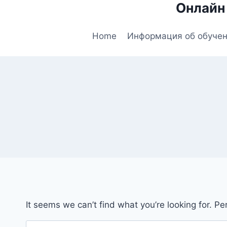
Онлайн
Skip
to
content
Home
Информация об обуче
It seems we can’t find what you’re looking for. P
Search