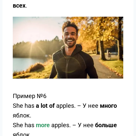
всех
.
Пример №6
She has
a lot of
apples. – У нее
много
яблок.
She has
more
apples. – У нее
больше
яблок.