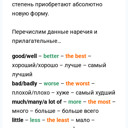
степень приобретают абсолютно
новую форму.
Перечислим данные наречия и
прилагательные…
good/well
–
better
–
the best
–
хороший/хорошо – лучше – самый
лучший
bad/badly
–
worse
–
the worst
–
плохой/плохо – хуже – самый худший
much/many/a lot of
–
more
–
the most
–
много – больше – больше всего
little
–
less
–
the least
– мало –