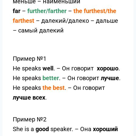
меньше – наименьший
far
–
further/farther
–
the furthest/the
farthest
– далекий/далеко – дальше
– самый далекий
Пример №1
He speaks
well
. – Он говорит
хорошо
.
He speaks
better
. – Он говорит
лучше
.
He speaks
the best
. – Он говорит
лучше всех
.
Пример №2
She is a
good
speaker. – Она
хороший