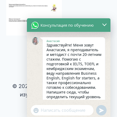
Консультация по обучению
Анастасия
Здравствуйте! Меня зовут
Анастасия, я преподаватель
и методист с почти 20-летним
стажем. Помогаю с
подготовкой к IELTS, TOEFL и
кембриджским экзаменам,
веду направления Business
English, English for starters, а
также профессионально
© 2026 Интересное и эффективное
готовлю к собеседованиям.
Напишите сюда, чтобы
изучение английского языка |
определить текущий уровень
английского и составить
Privacy Policy
|
индивидуальный план
undefin
"+chaty_settings.lang.emoji_picker+"
Cookie Policy
|
занятий. Какова главная цель
WhatsApp
в изучении языка на