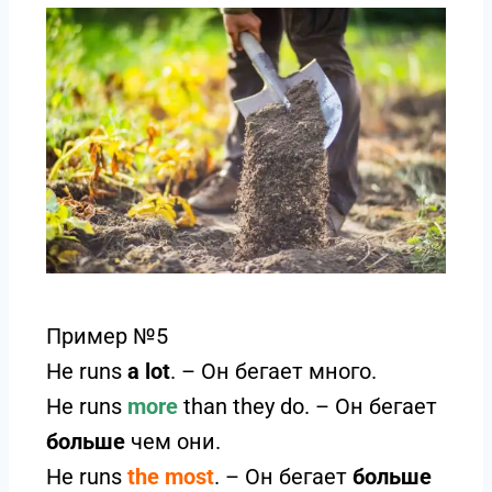
Пример №5
He runs
a lot
. – Он бегает много.
He runs
more
than they do. – Он бегает
больше
чем они.
He runs
the most
. – Он бегает
больше