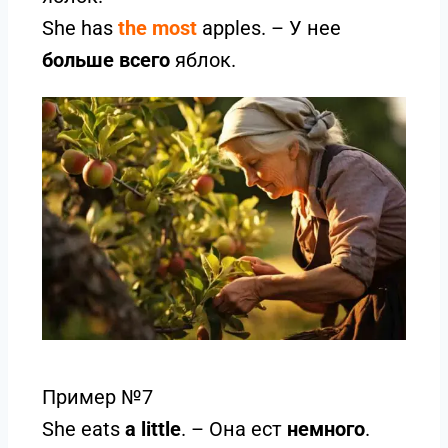
She has
the most
apples. – У нее
больше всего
яблок.
Пример №7
She eats
a little
. – Она ест
немного
.