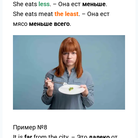
She eats
less
. – Она ест
меньше
.
She eats meat
the least
. – Она ест
мясо
меньше всего
.
Пример №8
It is
far
from the city. – Это
далеко
от