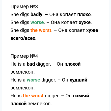
Пример №3
She digs
badly
. – Она копает
плохо
.
She digs
worse
. – Она копает
хуже
.
She digs
the worst
. – Она копает
хуже
всего/всех
.
Пример №4
He is a
bad
digger. – Он
плохой
землекоп.
He is a
worse
digger. – Он
худший
землекоп.
He is
the worst
digger. – Он
самый
плохой
землекоп.