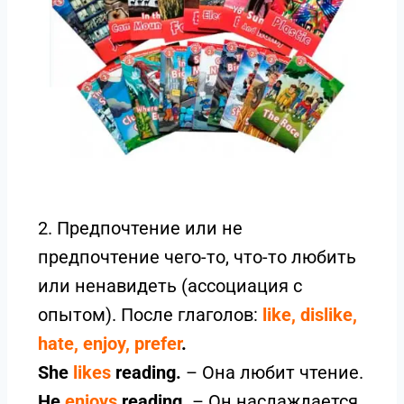
2. Предпочтение или не
предпочтение чего-то, что-то любить
или ненавидеть (ассоциация с
опытом). После глаголов:
like, dislike,
hate, enjoy, prefer
.
She
likes
reading.
– Она любит чтение.
He
enjoys
reading.
– Он наслаждается