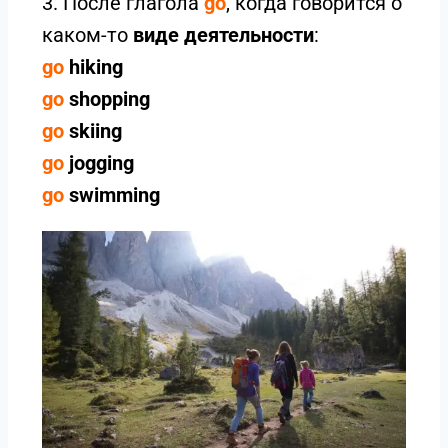
3. После глагола
go
, когда говорится о
каком-то
виде деятельности
:
go
hiking
go
shopping
go
skiing
go
jogging
go
swimming