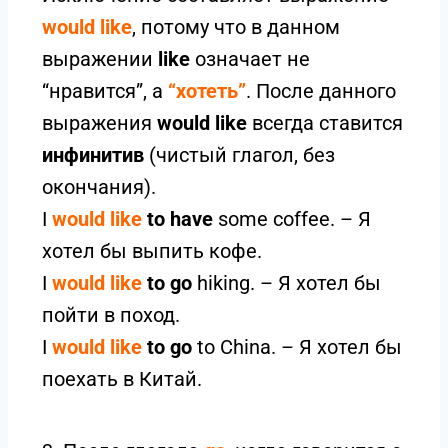
would like
, потому что в данном
выражении
like
означает не
“нравится”, а
“хотеть”
. После данного
выражения
would like
всегда ставится
инфинитив
(чистый глагол, без
окончания).
I
would like
to have
some coffee. – Я
хотел бы выпить кофе.
I
would like
to go
hiking. – Я хотел бы
пойти в поход.
I
would like
to go
to China. – Я хотел бы
поехать в Китай.