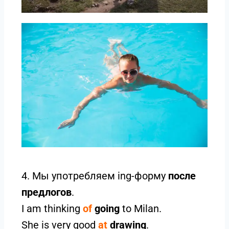
4. Мы употребляем ing-форму
после
предлогов
.
I am thinking
of
going
to Milan.
She is very good
at
drawing
.