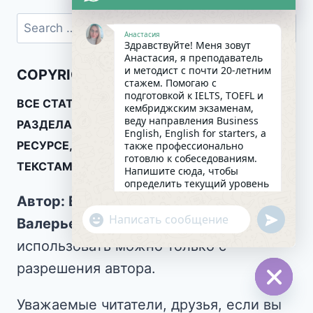
Анастасия
Здравствуйте! Меня зовут
Анастасия, я преподаватель
и методист с почти 20-летним
COPYRIGHT ©
стажем. Помогаю с
подготовкой к IELTS, TOEFL и
ВСЕ СТАТЬИ В ГРУППАХ И ТЕМАТИЧЕСКИХ
кембриджским экзаменам,
веду направления Business
РАЗДЕЛАХ, ПРЕДСТАВЛЕННЫЕ НА ЭТОМ
English, English for starters, а
РЕСУРСЕ, ЯВЛЯЮТСЯ ОРИГИНАЛЬНЫМИ
также профессионально
готовлю к собеседованиям.
ТЕКСТАМИ.
Напишите сюда, чтобы
определить текущий уровень
английского и составить
Автор: Валяева Анастасия
индивидуальный план
undefin
"+chaty_settings.lang.emoji_picker+"
занятий. Какова главная цель
Валерьевна
. Распространять и
WhatsApp
в изучении языка на
использовать можно только с
сегодняшний день?
Message
03:47
разрешения автора.
Уважаемые читатели, друзья, если вы
Hide