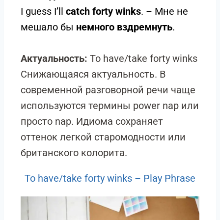
I guess I’ll
catch forty winks
. – Мне не
мешало бы
немного вздремнуть
.
Актуальность:
To have/take forty winks
Снижающаяся актуальность. В
современной разговорной речи чаще
используются термины power nap или
просто nap. Идиома сохраняет
оттенок легкой старомодности или
британского колорита.
To have/take forty winks – Play Phrase