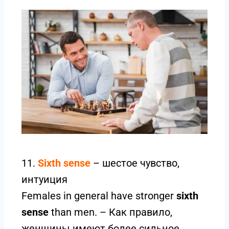
11.
S
ixt
h sense
– шестое чувство,
интуиция
Females in general have stronger
sixth
sense
than men. – Как правило,
женщины имеют более сильное