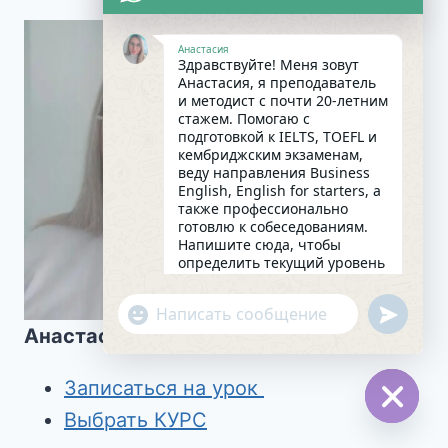
Анастасия
Здравствуйте! Меня зовут
Анастасия, я преподаватель
и методист с почти 20-летним
стажем. Помогаю с
подготовкой к IELTS, TOEFL и
кембриджским экзаменам,
веду направления Business
English, English for starters, а
также профессионально
готовлю к собеседованиям.
Напишите сюда, чтобы
определить текущий уровень
английского и составить
индивидуальный план
undefin
"+chaty_settings.lang.emoji_picker+"
занятий. Какова главная цель
WhatsApp
Анастасия Валяева
в изучении языка на
сегодняшний день?
Message
01:17
Записаться на урок
Выбрать КУРС
Hide