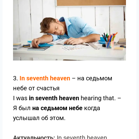
3.
In seventh heaven
– на седьмом
небе от счастья
I was
in seventh heaven
hearing that. –
Я был
на седьмом небе
когда
услышал об этом.
Актуальность:
In seventh heaven