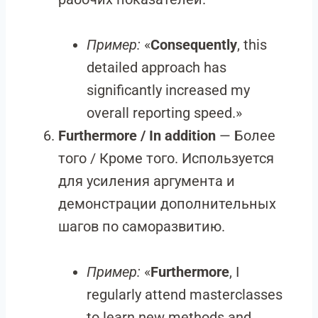
Пример:
«
Consequently
, this
detailed approach has
significantly increased my
overall reporting speed.»
Furthermore / In addition
— Более
того / Кроме того. Используется
для усиления аргумента и
демонстрации дополнительных
шагов по саморазвитию.
Пример:
«
Furthermore
, I
regularly attend masterclasses
to learn new methods and