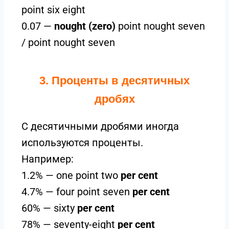
point six eight
0.07 —
nought (zero)
point nought seven
/ point nought seven
3. Проценты в десятичных
дробях
С десятичными дробями иногда
используются проценты.
Например:
1.2% — one point two
per cent
4.7% — four point seven
per cent
60% — sixty
per cent
78% — seventy-eight
per cent