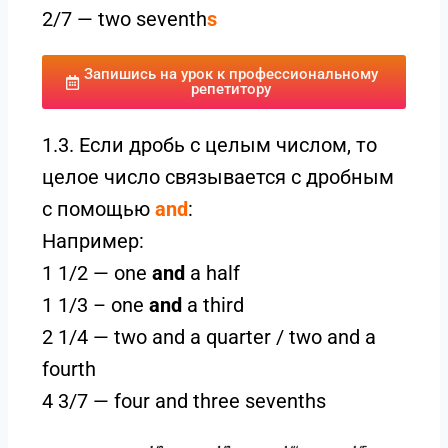
2/7 — two seventh
s
Запишись на урок к профессиональному
репетитору
1.3. Если дробь c целым числом, то
целое число связывается с дробным
с помощью
and
:
Например:
1 1/2 — one
and
a half
1 1/3 – one
and
a third
2 1/4 — two and a quarter / two and a
fourth
4 3/7 — four and three sevenths