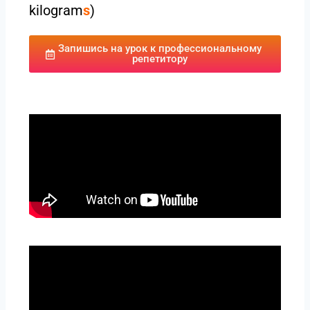
kilogram
s
)
Запишись на урок к профессиональному
репетитору