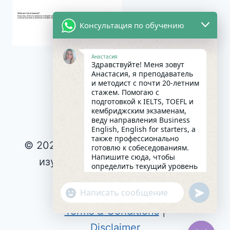
Консультация по обучению
Анастасия
Здравствуйте! Меня зовут
Анастасия, я преподаватель
и методист с почти 20-летним
стажем. Помогаю с
подготовкой к IELTS, TOEFL и
кембриджским экзаменам,
веду направления Business
English, English for starters, а
также профессионально
© 2026 Интересное и эффективное
готовлю к собеседованиям.
Напишите сюда, чтобы
изучение английского языка |
определить текущий уровень
английского и составить
Privacy Policy
|
индивидуальный план
undefin
"+chaty_settings.lang.emoji_picker+"
Cookie Policy
|
занятий. Какова главная цель
WhatsApp
в изучении языка на
Terms & Conditions
|
сегодняшний день?
Message
02:06
Disclaimer