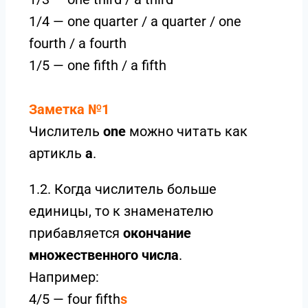
1/4 — one quarter / a quarter / one
fourth / a fourth
1/5 — one fifth / a fifth
Заметка №1
Числитель
one
можно читать как
артикль
a
.
1.2. Когда числитель больше
единицы, то к знаменателю
прибавляется
окончание
множественного числа
.
Например:
4/5 — four fifth
s