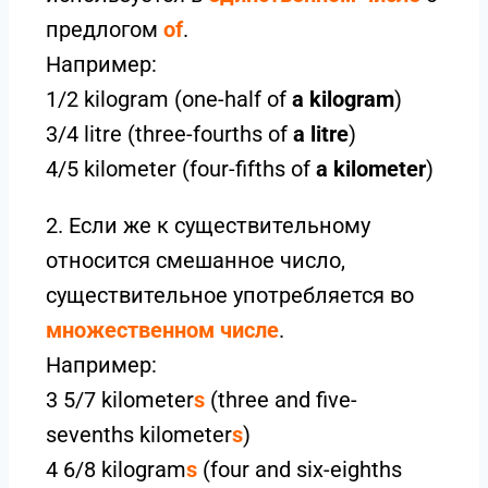
предлогом
of
.
Например:
1/2 kilogram (one-half of
a kilogram
)
3/4 litre (three-fourths of
a litre
)
4/5 kilometer (four-fifths of
a kilometer
)
2. Если же к существительному
относится смешанное число,
существительное употребляется во
множественном числе
.
Например:
3 5/7 kilometer
s
(three and five-
sevenths kilometer
s
)
4 6/8 kilogram
s
(four and six-eighths