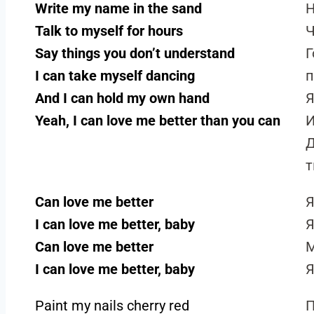
Write my name in the sand
Н
Talk to myself for hours
Ч
Say things you don’t understand
Г
I can take myself dancing
And I can hold my own hand
Я
Yeah, I can love me better than you can
И
Д
Can love me better
Я
I can love me better, baby
Я
Can love me better
М
I can love me better, baby
Я
Paint my nails cherry red
П