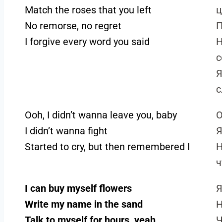
Match the roses that you left
ц
No remorse, no regret
П
I forgive every word you said
Н
Я
с
Ooh, I didn’t wanna leave you, baby
О
I didn’t wanna fight
Я
Started to cry, but then remembered I
Н
ч
I can buy myself flowers
Я
Write my name in the sand
Н
Talk to myself for hours, yeah
Ч