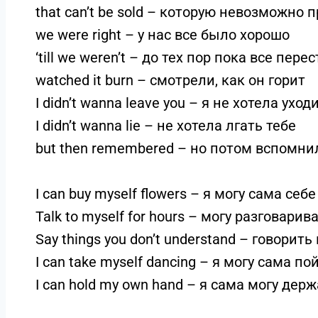
that can’t be sold – которую невозможно 
we were right – у нас все было хорошо
‘till we weren’t – до тех пор пока все пе
watched it burn – смотрели, как он горит
I didn’t wanna leave you – я не хотела уход
I didn’t wanna lie – не хотела лгать тебе
but then remembered – но потом вспомни
I can buy myself flowers – я могу сама себ
Talk to myself for hours – могу разговари
Say things you don’t understand – говори
I can take myself dancing – я могу сама п
I can hold my own hand – я сама могу держ