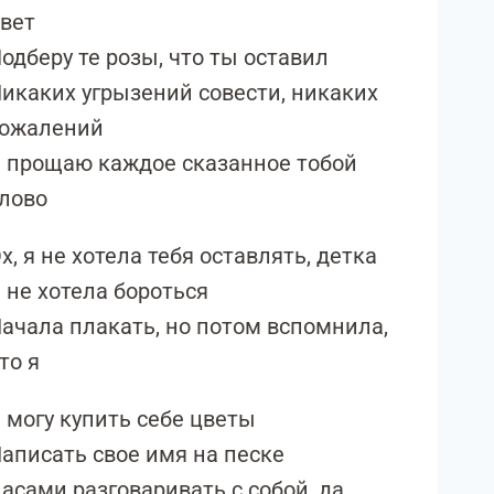
вет
одберу те розы, что ты оставил
икаких угрызений совести, никаких
сожалений
 прощаю каждое сказанное тобой
лово
х, я не хотела тебя оставлять, детка
 не хотела бороться
ачала плакать, но потом вспомнила,
то я
 могу купить себе цветы
аписать свое имя на песке
асами разговаривать с собой, да