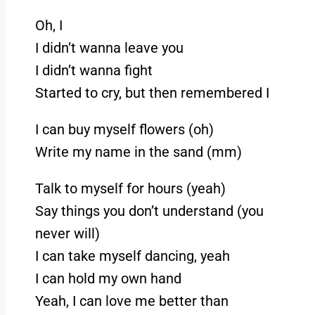
Oh, I
I didn’t wanna leave you
I didn’t wanna fight
Started to cry, but then remembered I
I can buy myself flowers (oh)
Write my name in the sand (mm)
Talk to myself for hours (yeah)
Say things you don’t understand (you
never will)
I can take myself dancing, yeah
I can hold my own hand
Yeah, I can love me better than