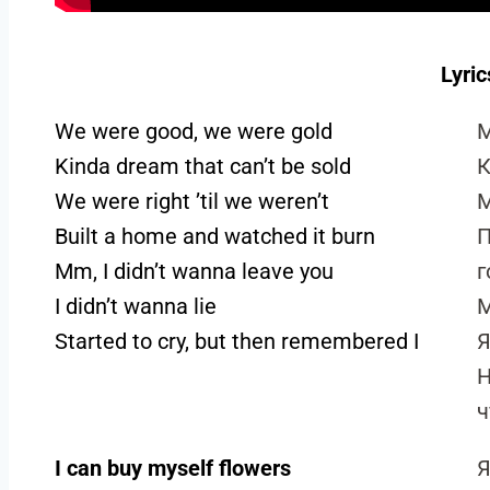
Lyric
We were good, we were gold
М
Kinda dream that can’t be sold
К
We were right ’til we weren’t
М
Built a home and watched it burn
П
Mm, I didn’t wanna leave you
г
I didn’t wanna lie
М
Started to cry, but then remembered I
Я
Н
ч
I can buy myself flowers
Я