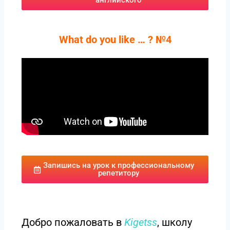
английского
What do you like … ? №4
Запишись на урок к профессиональному
репетитору
Добро пожаловать в
Kigetss
, школу