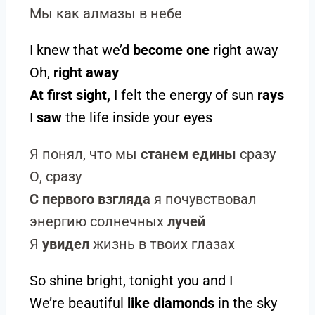
Мы как алмазы в небе
I knew that we’d
become one
right away
Oh,
right away
At first sight,
I felt the energy of sun
rays
I
saw
the life inside your eyes
Я понял, что мы
станем едины
сразу
О, сразу
С первого взгляда
я почувствовал
энергию солнечных
лучей
Я
увидел
жизнь в твоих глазах
So shine bright, tonight you and I
We’re beautiful
like diamonds
in the sky