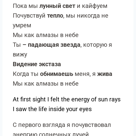
Пока мы
лунный свет
и кайфуем
Почувствуй
тепло
, мы никогда не
умрем
Мы как алмазы в небе
Ты
– падающая звезда
, которую я
вижу
Видение экстаза
Когда ты
обнимаешь
меня, я
жива
Мы как алмазы в небе
At first sight I felt the energy of sun rays
I saw the life inside your eyes
С первого взгляда я почувствовал
энергию солнечных лучей