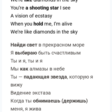
You’re
a shooting star
I see
A vision of ecstasy
When you
hold
me, I’m alive
We’re like diamonds in the sky
Найди свет
в прекрасном море
Я
выбираю
быть счастливым
Ты и я, ты и я
Мы
как
алмазы в небе
Ты —
падающая звезда
, которую я
вижу
Видение экстаза
Когда ты
обнимаешь (держишь)
меня, я жива