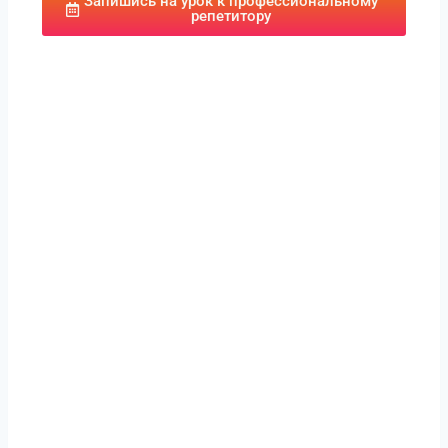
Запишись на урок к профессиональному
репетитору