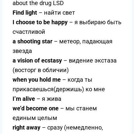
about the drug LSD
Find light
– найти свет
I choose to be happy
– я выбираю быть
счастливой
a shooting star
– метеор, падающая
звезда
a vision of ecstasy
– видение экстаза
(восторг в обличии)
when you hold me
– когда ты
прикасаешься(держишь) ко мне
I’m alive
– я жива
we’d become one
– мы станем
единым целым
right away
– сразу (немедленно,