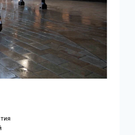
ытия
й