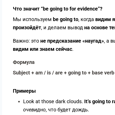
Что значит “be going to for evidence”?
Мы используем
be going to
, когда
видим я
произойдёт
, и делаем вывод
на основе т
Важно: это
не предсказание «наугад»
, а 
видим или знаем сейчас
.
Формула
Subject + am / is / are + going to + base verb
Примеры
Look at those dark clouds.
It’s going to 
очевидно
, что будет дождь.