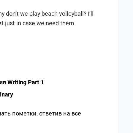
 don’t we play beach volleyball? I’ll
net just in case we need them.
 Writing Part 1
inary
ать пометки, ответив на все