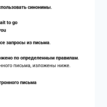
спользовать синонимы
.
ait to go
you
се запросы из письма
.
ожено по определенным правилам
.
нного письма, изложены ниже.
тронного письма