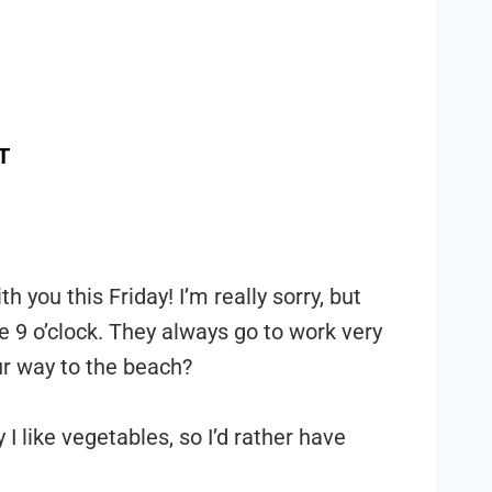
Т
 you this Friday! I’m really sorry, but
e 9 o’clock. They always go to work very
ur way to the beach?
I like vegetables, so I’d rather have