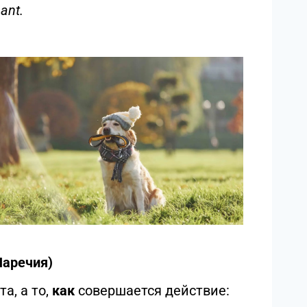
ant.
Наречия)
а, а то,
как
совершается действие: