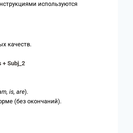
онструкциями используются
ых качеств.
s + Subj_2
am, is, are
).
рме (без окончаний).