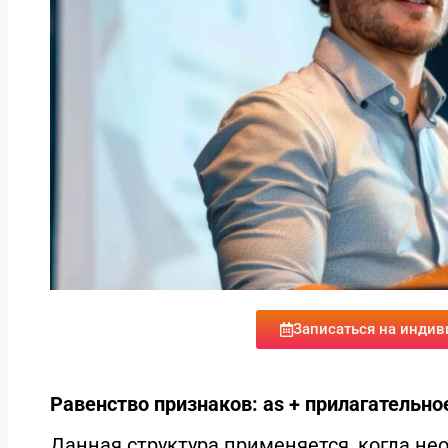
Записаться на индив
Равенство признаков: as + прилагательное
Данная структура применяется, когда не