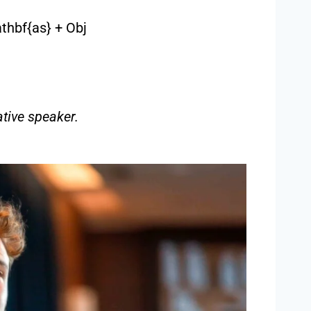
thbf{as} + Obj
tive speaker.