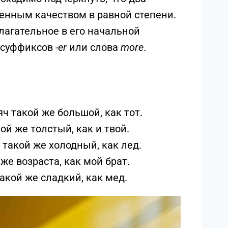
енным качеством в равной степени.
лагательное в его начальной
я суффиксов
-er
или слова
more
.
яч такой же большой, как тот.
кой же толстый, как и твой.
 такой же холодный, как лед.
 же возраста, как мой брат.
такой же сладкий, как мед.