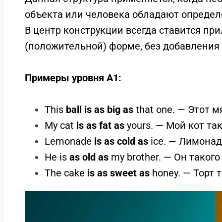
объекта или человека обладают определ
В центр конструкции всегда ставится при
(положительной) форме, без добавлени
Примеры уровня A1:
This
ball is as big as
that one. — Этот м
My cat
is as fat as
yours. — Мой кот та
Lemonade
is as cold as
ice. — Лимонад
He is
as old as
my brother. — Он такого
The cake
is as sweet as
honey. — Торт 