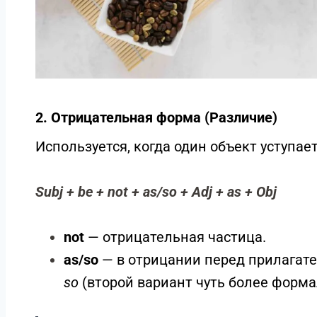
2. Отрицательная форма (Различие)
Используется, когда один объект уступает
Subj + be + not + as/so + Adj + as + Obj
not
— отрицательная частица.
as/so
— в отрицании перед прилагат
so
(второй вариант чуть более форм