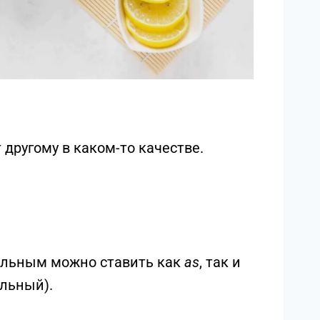
 другому в каком-то качестве.
ельным можно ставить как
as
, так и
альный).