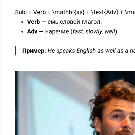
Subj + Verb + \mathbf{as} + \text{Adv} + \ma
Verb
— смысловой глагол.
Adv
— наречие (
fast, slowly, well
).
Пример:
He speaks English as well as a na