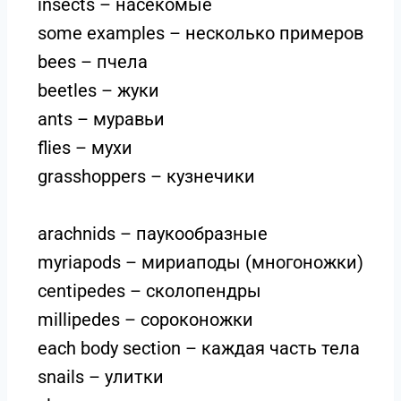
insects – насекомые
some examples – несколько примеров
bees – пчела
beetles – жуки
ants – муравьи
flies – мухи
grasshoppers – кузнечики
arachnids – паукообразные
myriapods – мириаподы (многоножки)
centipedes – сколопендры
millipedes – сороконожки
each body section – каждая часть тела
snails – улитки