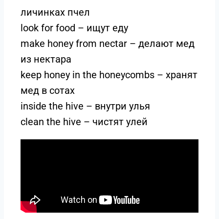
личинках пчел
look for food – ищут еду
make honey from nectar – делают мед
из нектара
keep honey in the honeycombs – хранят
мед в сотах
inside the hive – внутри улья
clean the hive – чистят улей