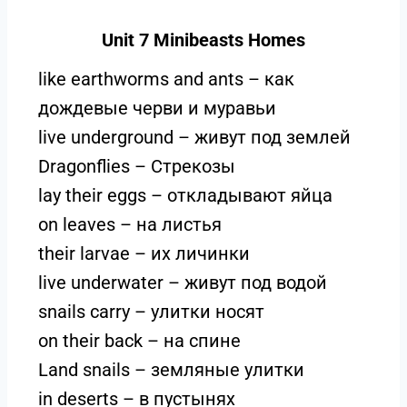
Unit 7 Minibeasts Homes
like earthworms and ants – как
дождевые черви и муравьи
live underground – живут под землей
Dragonflies – Стрекозы
lay their eggs – откладывают яйца
on leaves – на листья
their larvae – их личинки
live underwater – живут под водой
snails carry – улитки носят
on their back – на спине
Land snails – земляные улитки
in deserts – в пустынях