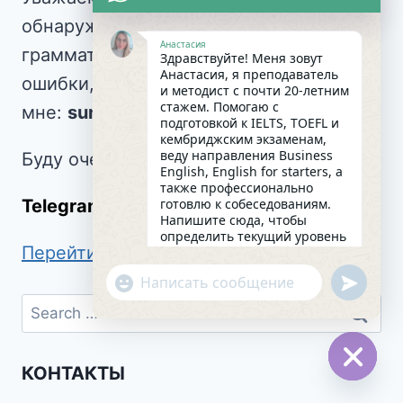
обнаружили в текстах сайта
Анастасия
грамматические или орфографические
Здравствуйте! Меня зовут
Анастасия, я преподаватель
ошибки, напишите
и методист с почти 20-летним
стажем. Помогаю с
мне:
sundaynastya@gmail.com.
подготовкой к IELTS, TOEFL и
кембриджским экзаменам,
веду направления Business
Буду очень благодарна!
English, English for starters, а
также профессионально
готовлю к собеседованиям.
Telegram
anastasiia_valiaieva
Напишите сюда, чтобы
определить текущий уровень
Перейти в БЛОГ
английского и составить
индивидуальный план
undefin
"+chaty_settings.lang.emoji_picker+"
занятий. Какова главная цель
WhatsApp
в изучении языка на
сегодняшний день?
Message
19:33
КОНТАКТЫ
Hide