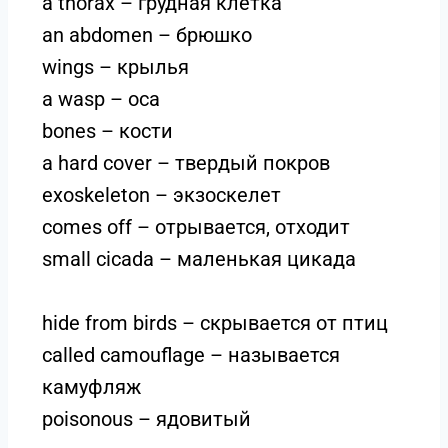
a thorax – грудная клетка
an abdomen – брюшко
wings – крылья
a wasp – оса
bones – кости
a hard cover – твердый покров
exoskeleton – экзоскелет
comes off – отрывается, отходит
small cicada – маленькая цикада
hide from birds – скрывается от птиц
called camouflage – называется
камуфляж
poisonous – ядовитый