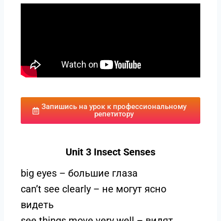
Запишись на урок к профессиональному
репетитору
Unit 3 Insect Senses
big eyes – большие глаза
can’t see clearly – не могут ясно
видеть
see things move very well – видят