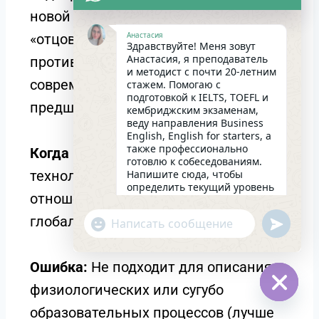
новой эпохе. Идеально для контекста
Анастасия
«отцов и детей» и
Здравствуйте! Меня зовут
Анастасия, я преподаватель
противопоставления взглядов
и методист с почти 20-летним
современных людей убеждениям их
стажем. Помогаю с
подготовкой к IELTS, TOEFL и
предшественников.
кембриджским экзаменам,
веду направления Business
English, English for starters, а
также профессионально
Когда использовать:
Темы о влиянии
готовлю к собеседованиям.
технологий на традиции, изменении
Напишите сюда, чтобы
определить текущий уровень
отношения к карьере и браку,
английского и составить
индивидуальный план
глобализации.
undefin
"+chaty_settings.lang.emoji_picker+"
занятий. Какова главная цель
WhatsApp
в изучении языка на
сегодняшний день?
Message
22:25
Ошибка:
Не подходит для описания
физиологических или сугубо
Hide
образовательных процессов (лучше