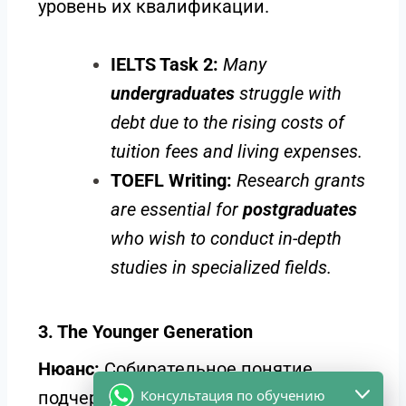
уровень их квалификации.
IELTS Task 2:
Many
undergraduates
struggle with
debt due to the rising costs of
tuition fees and living expenses.
TOEFL Writing:
Research grants
are essential for
postgraduates
who wish to conduct in-depth
studies in specialized fields.
3. The Younger Generation
Нюанс:
Собирательное понятие,
Консультация по обучению
подчеркивающее принадлежность к