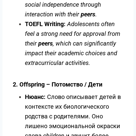
social independence through
interaction with their
peers
.
TOEFL Writing:
Adolescents often
feel a strong need for approval from
their
peers
, which can significantly
impact their academic choices and
extracurricular activities.
2. Offspring – Потомство / Дети
Нюанс:
Слово описывает детей в
контексте их биологического
родства с родителями. Оно
лишено эмоциональной окраски
слова
children
и звучит более