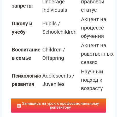
Underage
правовой
запреты
individuals
статус
Акцент на
Школу и
Pupils /
процессе
учебу
Schoolchildren
обучения
Акцент на
Воспитание
Children /
родственных
в семье
Offspring
связях
Научный
Психологию
Adolescents /
подход к
развития
Juveniles
возрасту
Запишись на урок к профессиональному
репетитору