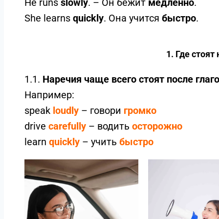
He runs
slowly
. – Он бежит
медленно
.
She learns
quickly
. Она учится
быстро
.
1. Где стоят
1.1.
Наречия чаще всего стоят после глаго
Например:
speak
loudly
– говори
громко
drive
carefully
– водить
осторожно
learn
quickly
– учить
быстро