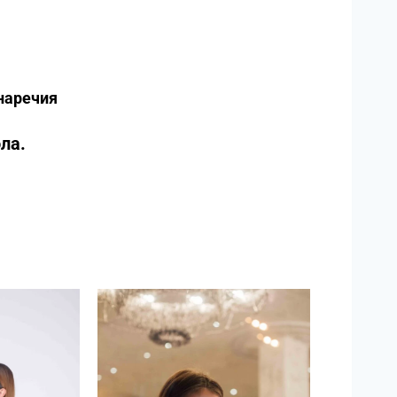
 наречия
ла.