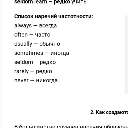
seldom
learn –
редко
учить
Список наречий частотности:
always — всегда
often — часто
usually — обычно
sometimes — иногда
seldom – редко
rarely — редко
never — никогда.
2. Как создают
В большинстве случаев наречия образов