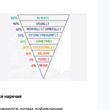
ся наречия
ываются путем добавления