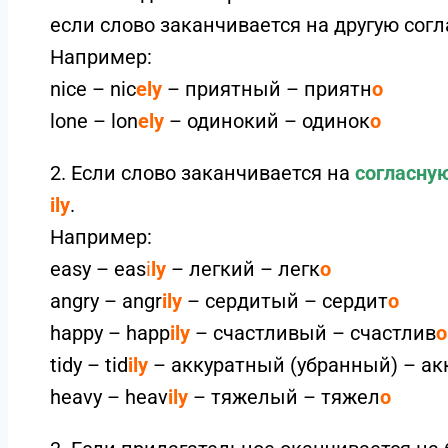
если слово заканчивается на другую сог
Например:
nice – nic
ely
– приятный – приятн
о
lone – lon
ely
– одинокий – одинок
о
2. Если слово заканчивается на
согласную
ily
.
Например:
easy – eas
i
ly
– легкий – легк
о
angry – angr
ily
– сердитый – сердит
о
happy – happ
ily
– счастливый – счастлив
о
tidy – tid
ily
– аккуратный (убранный) – ак
heavy – heav
ily
– тяжелый – тяжел
о