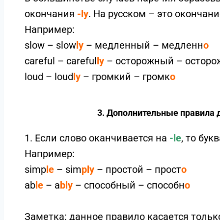
окончания
-ly
. На русском – это окончан
Например:
slow – slow
ly
– медленный – медленн
о
careful – careful
ly
– осторожный – осторо
loud – loud
ly
– громкий – громк
о
3. Дополнительные правила 
1. Если слово оканчивается на
-le
, то бук
Например:
simp
le
– sim
ply
– простой – прост
о
ab
le
– a
bly
– способный – способн
о
Заметка: данное правило касается толь