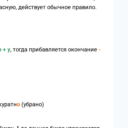
ласную, действует обычное правило.
 + y
, тогда прибавляется окончание
-
куратн
о
(убрано)