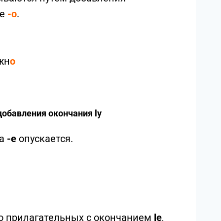
ие
-о
.
жн
о
добавления окончания ly
ва
-e
опускается.
ко прилагательных с окончанием
le
,