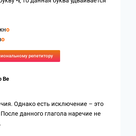
 букву
-l
, то данная буква удваивается
жн
о
в
о
сиональному репетитору
o Be
ечия.
Однако есть исключение – это
. После данного глагола наречие не
.