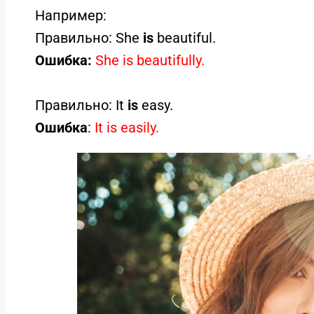
Например:
Правильно: She
is
beautiful.
Ошибка:
She is beautifully.
Правильно: It
is
easy.
Ошибка
:
It is easily.