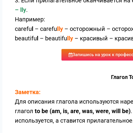
3. Если прилагательное оканчивается на
– lly
.
Например:
carefu
l
– carefu
lly
– осторожный – осторо
beautifu
l
– beautifu
lly
– красивый – краси
Запишись на урок к профес
Глагол T
Заметка:
Для описания глагола используются нар
глагол
to be (am, is, are, was, were, will be)
используется, а ставится прилагательное