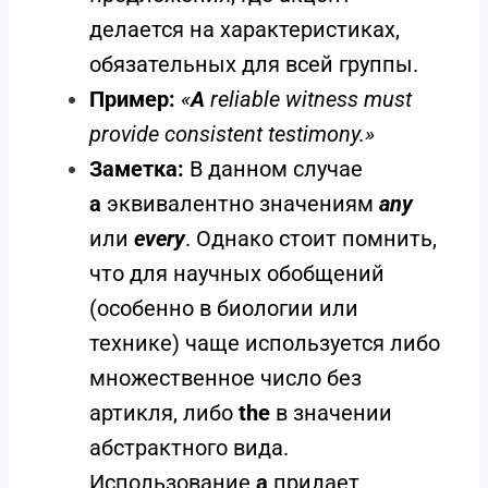
делается на характеристиках,
обязательных для всей группы.
Пример:
«
A
reliable witness must
provide consistent testimony.»
Заметка:
В данном случае
a
эквивалентно значениям
any
или
every
. Однако стоит помнить,
что для научных обобщений
(особенно в биологии или
технике) чаще используется либо
множественное число без
артикля, либо
the
в значении
абстрактного вида.
Использование
a
придает