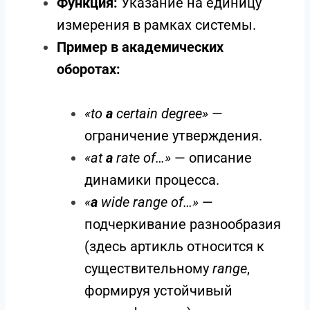
Функция:
Указание на единицу
измерения в рамках системы.
Пример в академических
оборотах:
«to
a
certain degree»
—
ограничение утверждения.
«at
a
rate of…»
— описание
динамики процесса.
«
a
wide range of…»
—
подчеркивание разнообразия
(здесь артикль относится к
существительному
range
,
формируя устойчивый