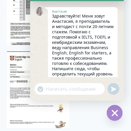
Анастасия
Здравствуйте! Меня зовут
Анастасия, я преподаватель
и методист с почти 20-летним
стажем. Помогаю с
подготовкой к IELTS, TOEFL и
кембриджским экзаменам,
веду направления Business
English, English for starters, а
также профессионально
готовлю к собеседованиям.
Напишите сюда, чтобы
определить текущий уровень
английского и составить
индивидуальный план
undefin
"+chaty_settings.lang.emoji_picker+"
занятий. Какова главная цель
WhatsApp
в изучении языка на
сегодняшний день?
Message
12:06
Hide