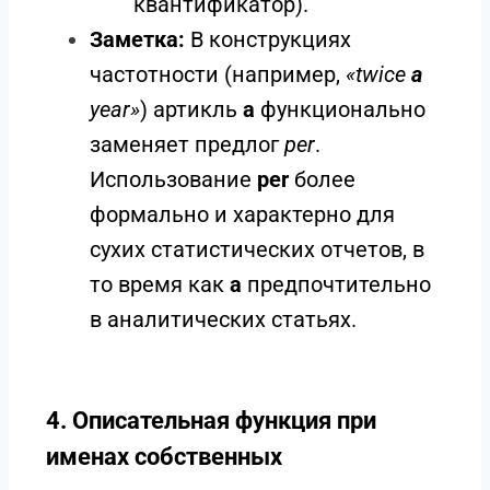
квантификатор).
Заметка:
В конструкциях
частотности (например,
«twice
a
year»
) артикль
a
функционально
заменяет предлог
per
.
Использование
per
более
формально и характерно для
сухих статистических отчетов, в
то время как
a
предпочтительно
в аналитических статьях.
4. Описательная функция при
именах собственных